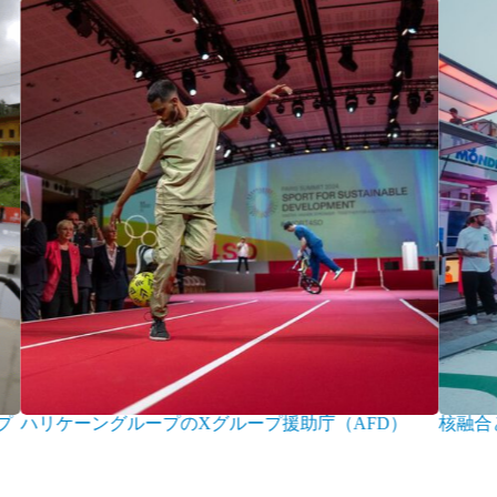
プ
ハリケーングループのXグループ援助庁（AFD）
核融合