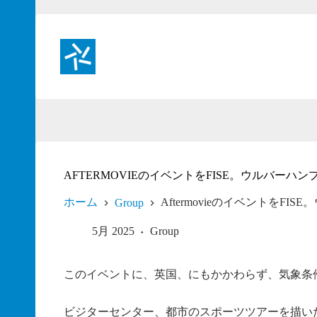
コ
ン
テ
ン
ツ
へ
ス
キ
ッ
プ
AFTERMOVIEのイベントをFISE。ウルバーハン
ホーム
AftermovieのイベントをFI
Group
5月 2025
Group
このイベントに、英国、にもかかわらず、気象条
ビジターセンター、都市のスポーツツアーを描いた8