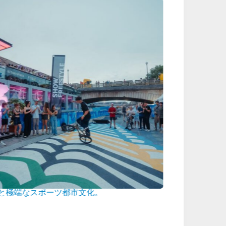
と極端なスポーツ都市文化。
FREESTYLETO
にTIGNES