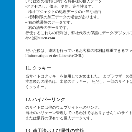
いては次の権利に関するお客様の個人データ
-アクセスし、修正、更新、完全性ます。
– 権オブジェクトの処理データの正当な理由
– 権利制限の加工データの場合があります。
– 右の携帯性のデータです。
– 右の消去のデータです。
行使するこれらの権利は、弊社代表の保護にデータ/デジタルプロ
dpo[@]hurcn.com
だいた後は、連絡を行っているお客様の権利は尊重できるファイル内に
l’informatique et des Libertés(CNIL).
11. クッキー
当サイトはクッキーを使用しておめました。 まブラウザーの設定で
注意喚起の場合は、出願のクッキー。 ただし、一部のサイト
くクッキー。
12. ハイパーリンク
のサイトには他のウェブサイトへのリンク。
当社のハリケーン管理しているわけではありませんこのサイ
または慣行の保有する個人データです。
13. 適用法および属性の管轄