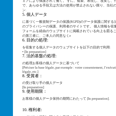
ェアにより保護されて働く。 ずに、複製、表現し、改変し、
で、あらゆる手段又は方法の使用が禁止されない限り、当社
ン.
5. 個人データ
に基づく一般規制データの保護(RGPD)のデータ保護に関す
のプライバシーの保護、利用者のサイトです。 個人情報を収
フォームを経由のウェブサイトに掲載されている向上を図る
の第三者に、ご本人の同意なくe
6. 目的の処理:
を収集する個人データのウェブサイトを以下の目的で利用:
• [In preparation]
7. 法的基盤の処理:
の処理お客様の個人データに基づいて
[Préciser la base légale, par exemple : votre consentement, l’exécut
légale, etc.]
8. 受賞者：
の受け取り手の個人データ
[In preparation]
9. 使用期限：
お客様の個人データ保持の期間にわたって [In preparation].
10. 権利者: