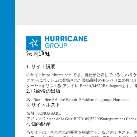
コ
ン
テ
ン
ツ
へ
ス
キ
法的通知
ッ
プ
1. サイト説明
のサイトhttps://hurcn.com では、当社が公表している
、ハリケ
クターはボッシュに登録された登録商社のモンペリエの数414 4
ター3rueキリスト教-アンドレ-Benoit,34670Baillarguesます。 電話番
2. 取締役の出版
名 : Nom : Hervé André-Benoit. Président du groupe Hurricane.
3. サイトホスト
名前：IONOS SARL
アドレス:7,place de la Gare BP70109,57200Sarreguemines Cedex,
4. 知的財産
当サイトは、それぞれの要素を構成する、などのテキスト、画